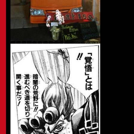
車で家を出る時
近所の人から、200%の確率で
職務質問される今日この頃
『あ！ッじッ自営なんです』
と
面白くない返答しか出来ない自分に
不甲斐なさを感じてます
そういう、返しも上手に出来るようになれたらな
何事も極めるのは、
極める覚悟が必要です