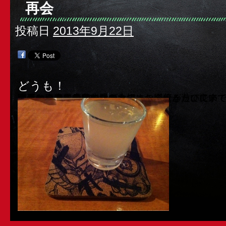
再会
投稿日
2013年9月22日
どうも！
明日からは、店舗改装の為
連休を頂きます(^^)
よろしくお願い申し上げます。
今日は、前に働いていたカフェの同僚が遊びに来てくれ
久々に会えて
ほんと、楽しかったな！
お互いに違う仕事してても、また会えるって良い
これからも、自分の縁を大切にして行きたいです