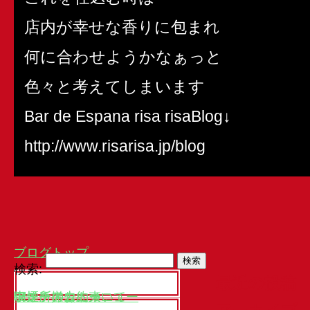
店内が幸せな香りに包まれ
何に合わせようかなぁっと
色々と考えてしまいます
Bar de Espana risa risaBlog↓
http://www.risarisa.jp/blog
ブログトップ
検索:
最近の投稿
913
喫煙所撤去について
喫煙所のお約束
テイクアウトメニュー
ランチメニュー