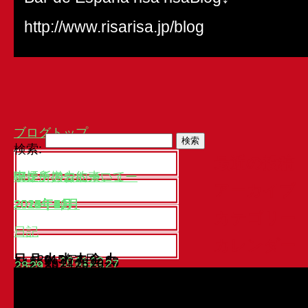
http://www.risarisa.jp/blog
ブログトップ
検索:
最近の投稿
913
喫煙所撤去について
喫煙所のお約束
テイクアウトメニュー
ランチメニュー
アーカイブ
2023年9月
2021年4月
2020年9月
2020年6月
2018年7月
2018年6月
2018年5月
2016年8月
2016年6月
2016年5月
2015年8月
2015年7月
2015年6月
2015年5月
2015年4月
2015年3月
2015年2月
2015年1月
2014年12月
2014年11月
2014年3月
2013年10月
2013年9月
2013年8月
2013年7月
2013年6月
カテゴリー
日記
カレンダー
日
月
2015年6月
火
水
木
金
土
1
2
3
4
5
6
7
8
9
10
11
12
13
14
15
16
17
18
19
20
21
22
23
24
25
26
27
28
29
30
« 5月
7月 »