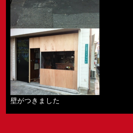
壁がつきました
僕のやる
3倍の速さと綺麗さです