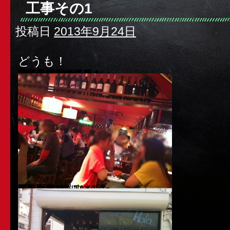
工事その1
投稿日
2013年9月24日
どうも！
久々の休みで
少し飲み過ぎてしまい
今頃更新
本日は
我が愛すべき故郷
BarMarに行きました
相変わらずの満員
楽し過ぎて
久々に酔っ払いました
阿倍野のTSUTAYA隣
二階にあります
さて今日は