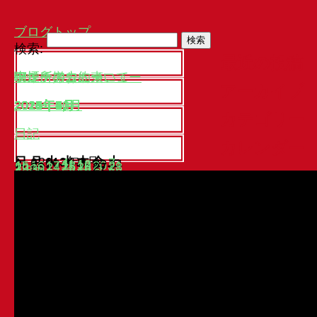
ブログトップ
検索:
最近の投稿
913
喫煙所撤去について
喫煙所のお約束
テイクアウトメニュー
ランチメニュー
アーカイブ
2023年9月
2021年4月
2020年9月
2020年6月
2018年7月
2018年6月
2018年5月
2016年8月
2016年6月
2016年5月
2015年8月
2015年7月
2015年6月
2015年5月
2015年4月
2015年3月
2015年2月
2015年1月
2014年12月
2014年11月
2014年3月
2013年10月
2013年9月
2013年8月
2013年7月
2013年6月
カテゴリー
日記
カレンダー
日
月
2013年9月
火
水
木
金
土
1
2
3
4
5
6
7
8
9
10
11
12
13
14
15
16
17
18
19
20
21
22
23
24
25
26
27
28
29
30
« 8月
10月 »